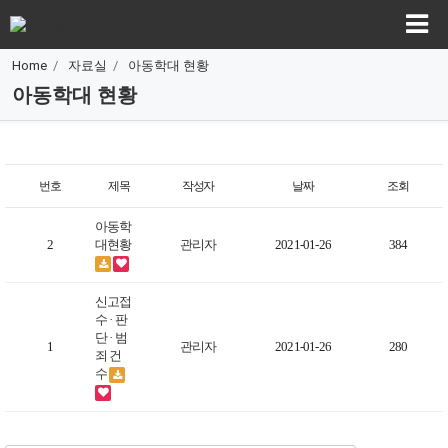
Home
자료실
아동학대 현황
아동학대 현황
번호
제목
작성자
날짜
조회
아동학
2
대현황
관리자
2021-01-26
384
신고접
수 · 판
단 · 범
1
관리자
2021-01-26
280
죄 건
수