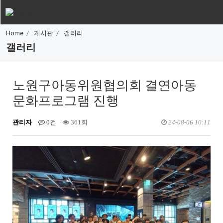
Home
게시판
갤러리
갤러리
노원구아동위원협의회 결연아동
문화프로그램 진행
관리자
0건
361회
24-08-06 10:11