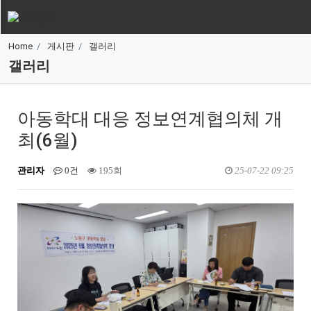
Home
게시판
갤러리
갤러리
아동학대 대응 정보연계협의체 개
최(6월)
관리자
0건
195회
25-07-22 09:25